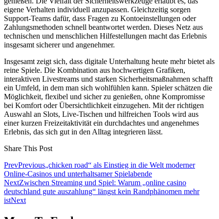
genießen. Die Vielfalt der Sicherheitswerkzeuge erlaubt es, das
eigene Verhalten individuell anzupassen. Gleichzeitig sorgen
Support-Teams dafür, dass Fragen zu Kontoeinstellungen oder
Zahlungsmethoden schnell beantwortet werden. Dieses Netz aus
technischen und menschlichen Hilfestellungen macht das Erlebnis
insgesamt sicherer und angenehmer.
Insgesamt zeigt sich, dass digitale Unterhaltung heute mehr bietet als
reine Spiele. Die Kombination aus hochwertigen Grafiken,
interaktiven Livestreams und starken Sicherheitsmaßnahmen schafft
ein Umfeld, in dem man sich wohlfühlen kann. Spieler schätzen die
Möglichkeit, flexibel und sicher zu genießen, ohne Kompromisse
bei Komfort oder Übersichtlichkeit einzugehen. Mit der richtigen
Auswahl an Slots, Live-Tischen und hilfreichen Tools wird aus
einer kurzen Freizeitaktivität ein durchdachtes und angenehmes
Erlebnis, das sich gut in den Alltag integrieren lässt.
Share This Post
Prev
Previous
„chicken road“ als Einstieg in die Welt moderner
Online-Casinos und unterhaltsamer Spielabende
Next
Zwischen Streaming und Spiel: Warum „online casino
deutschland gute auszahlung“ längst kein Randphänomen mehr
ist
Next