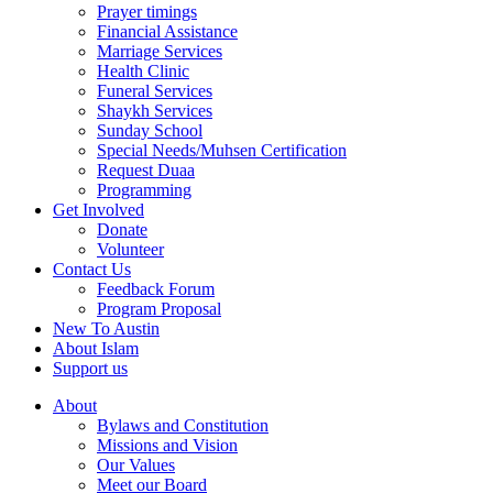
Prayer timings
Financial Assistance
Marriage Services
Health Clinic
Funeral Services
Shaykh Services
Sunday School
Special Needs/Muhsen Certification
Request Duaa
Programming
Get Involved
Donate
Volunteer
Contact Us
Feedback Forum
Program Proposal
New To Austin
About Islam
Support us
About
Bylaws and Constitution
Missions and Vision
Our Values
Meet our Board