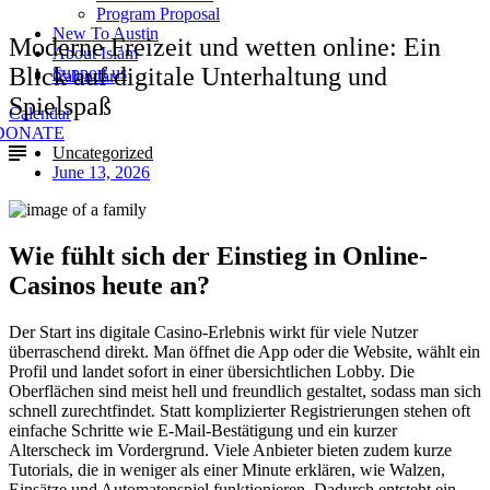
Program Proposal
New To Austin
Moderne Freizeit und wetten online: Ein
About Islam
Blick auf digitale Unterhaltung und
Support us
Calendar
Spielspaß
Calendar
DONATE
Uncategorized
June 13, 2026
Wie fühlt sich der Einstieg in Online-
Casinos heute an?
Der Start ins digitale Casino-Erlebnis wirkt für viele Nutzer
überraschend direkt. Man öffnet die App oder die Website, wählt ein
Profil und landet sofort in einer übersichtlichen Lobby. Die
Oberflächen sind meist hell und freundlich gestaltet, sodass man sich
schnell zurechtfindet. Statt komplizierter Registrierungen stehen oft
einfache Schritte wie E-Mail-Bestätigung und ein kurzer
Alterscheck im Vordergrund. Viele Anbieter bieten zudem kurze
Tutorials, die in weniger als einer Minute erklären, wie Walzen,
Einsätze und Automatenspiel funktionieren. Dadurch entsteht ein