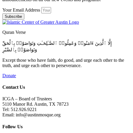
Your Email Address
Subscribe
Quran Verse
إِلَّا ٱلَّذِينَ ءَامَنُوا۟ وَعَمِلُوا۟ ٱلصَّـٰلِحَـٰتِ وَتَوَاصَوْا۟ بِٱلْحَقِّ
وَتَوَاصَوْا۟ بِٱلصَّبْرِ
Except those who have faith, do good, and urge each other to the
truth, and urge each other to perseverance.
Donate
Contact Us
ICGA – Board of Trustees
5110 Manor Rd. Austin, TX 78723
Tel: 512.926.9221
Email: info@austinmosque.org
Follow Us