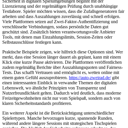
Sicherheit in digitalen Spielumgebungen beginnt mit der
Lizenzierung und der regelmäßigen Prüfung durch unabhängige
Testlabore. Spieler möchten wissen, dass die Zufallsgeneratoren fair
arbeiten und dass Auszahlungen zuverlässig und schnell erfolgen.
Viele Plattformen setzen auf Zwei-Faktor-Authentifizierung und
verschlüsselte Verbindungen, sodass persönliche Daten gut
geschützt sind. Zusätzlich bieten verantwortungsvolle Anbieter
Tools, mit denen man Einzahlungslimits, Session-Zeiten oder
Selbstausschlüsse festlegen kann.
Praktische Beispiele zeigen, wie hilfreich diese Optionen sind. Wer
merkt, dass eine Session länger dauert als geplant, kann mit einem
Klick eine kurze Pause aktivieren. Die Plattformen veröffentlichen
zudem regelmäßig Berichte über Auszahlungsquoten und Fairness-
Tests. Das schafft Vertrauen und ermöglicht es, wetten online mit
einem guten Gefühl auszuprobieren.
https://auto-zweirad.de/
gibt
einen interessanten Einblick in verwandte Themen der digitalen
Lebenswelt, wo ähnliche Prinzipien von Transparenz und
Nutzerfreundlichkeit gelten. Dadurch wird deutlich, dass moderne
Freizeitgewohnheiten nicht nur vom Spielspaß, sondern auch von
klaren Sicherheitsstandards profitieren.
Ein weiterer Aspekt ist die Berücksichtigung unterschiedlicher
Spielertypen. Manche bevorzugen kurze, spannende Runden,
während andere längere Sessions mit strategischen Tischspielen