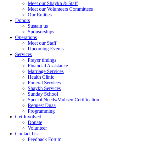
Meet our Shaykh & Staff
Meet our Volunteers Committees
Our Entities
Donors
Sustain us
Sponsorships
Operations
Meet our Staff
Upcoming Events
Services
Prayer timings
Financial Assistance
Marriage Services
Health Clinic
Funeral Services
Shaykh Services
Sunday School
Special Needs/Muhsen Certification
Request Duaa
Programming
Get Involved
Donate
Volunteer
Contact Us
Feedback Forum