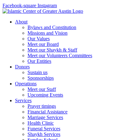
Facebook-square
Instagram
About
Bylaws and Constitution
Missions and Vision
Our Values
Meet our Board
Meet our Shaykh & Staff
Meet our Volunteers Committees
Our Entities
Donors
Sustain us
Sponsorships
Operations
Meet our Staff
Upcoming Events
Services
Prayer timings
Financial Assistance
Marriage Services
Health Clinic
Funeral Services
Shaykh Services
Sunday School